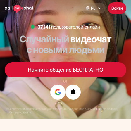
Ru
Войти
36,843
пользователей онлайн
Случайный
видеочат
с новыми людьми
Начните общение БЕСПЛАТНО
or
Этот сайт предназначен только для взрослых. Вам должно быть 18 лет или больше,
чтобы продолжить.