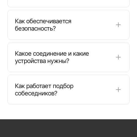
Да, вы можете присоединиться, не раскрывая
личные данные. Используйте псевдоним и при
Как обеспечивается
необходимости выбирайте приватный режим
безопасность?
или общение один на один.
Для более безопасного общения мы
используем активную модерацию,
Какое соединение и какие
инструменты жалоб и настройки приватности.
устройства нужны?
Нужны современный браузер, веб-камера с
микрофоном для видеозвонков и стабильное
Как работает подбор
интернет-соединение. Чат также
собеседников?
оптимизирован для мобильных устройств.
Мгновенный подбор соединяет вас с людьми,
которые доступны прямо сейчас. Вы можете
пропустить собеседника и в любой момент
подключиться к новому.