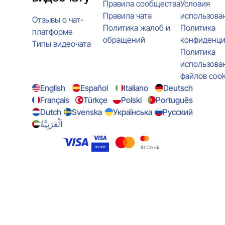
Правила сообщества
Условия
Правила чата
использова
Отзывы о чат-
Политика жалоб и
Политика
платформе
обращений
конфиденци
Типы видеочата
Политика
использова
файлов cook
English
Español
Italiano
Deutsch
Français
Türkçe
Polski
Português
Dutch
Svenska
Українська
Русский
اَلْعَرَبِيَّةُ