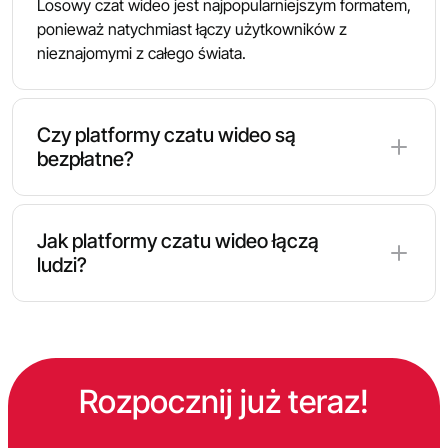
Losowy czat wideo jest najpopularniejszym formatem,
ponieważ natychmiast łączy użytkowników z
nieznajomymi z całego świata.
Czy platformy czatu wideo są
bezpłatne?
Wiele platform oferuje bezpłatne funkcje czatu wideo,
podczas gdy niektóre usługi zapewniają dodatkowe
Jak platformy czatu wideo łączą
opcje premium.
ludzi?
Większość usług używa zautomatyzowanych
systemów dopasowywania, które parują
użytkowników losowo lub na podstawie określonych
preferencji.
Rozpocznij już teraz!