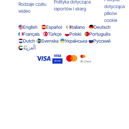
Polityka dotycząca
Rodzaje czatu
dotycząca
raportów i skarg
wideo
plików
cookie
English
Español
Italiano
Deutsch
Français
Türkçe
Polski
Português
Dutch
Svenska
Українська
Русский
اَلْعَرَبِيَّةُ