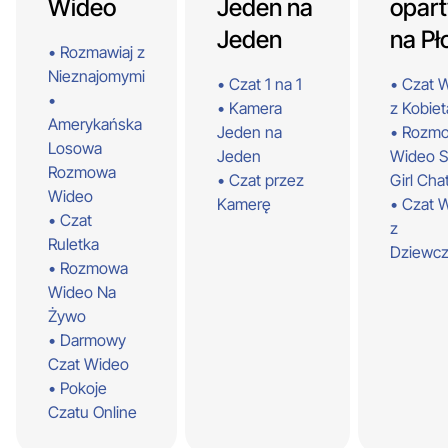
Wideo
Jeden na
opar
Jeden
na Pł
Rozmawiaj z
Nieznajomymi
Czat 1 na 1
Czat 
Kamera
z Kobie
Amerykańska
Jeden na
Rozm
Losowa
Jeden
Wideo S
Rozmowa
Czat przez
Girl Cha
Wideo
Kamerę
Czat 
Czat
z
Ruletka
Dziewc
Rozmowa
Wideo Na
Żywo
Darmowy
Czat Wideo
Pokoje
Czatu Online