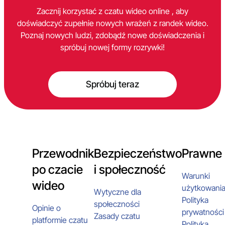
Zacznij korzystać z czatu wideo online , aby
doświadczyć zupełnie nowych wrażeń z randek wideo.
Poznaj nowych ludzi, zdobądź nowe doświadczenia i
spróbuj nowej formy rozrywki!
Spróbuj teraz
Przewodnik
Bezpieczeństwo
Prawne
po czacie
i społeczność
Warunki
wideo
użytkowani
Wytyczne dla
Polityka
społeczności
Opinie o
prywatności
Zasady czatu
platformie czatu
Polityka