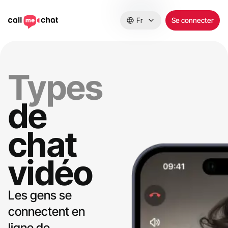
Fr
Se connecter
Types
de
chat
vidéo
Les gens se
connectent en
ligne de