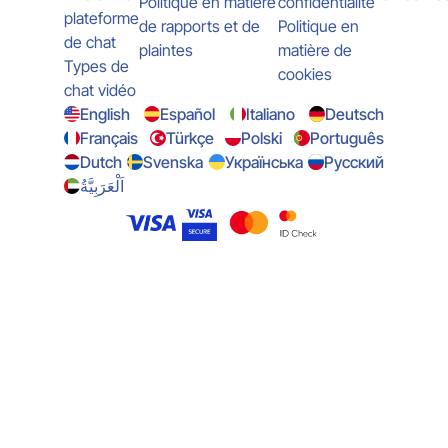
Politique en matière
confidentialité
plateforme
de rapports et de
Politique en
de chat
plaintes
matière de
Types de
cookies
chat vidéo
English
Español
Italiano
Deutsch
Français
Türkçe
Polski
Português
Dutch
Svenska
Українська
Русский
اَلْعَرَبِيَّةُ