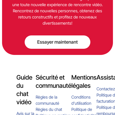
une toute nouvelle expérience de rencontre vidéo.
Rencontrez de nouvelles personnes, obtenez des
retours constructifs et profitez de nouveaux
divertissements!
Essayer maintenant
Guide
Sécurité et
Mentions
Assist
du
communauté
légales
Contactez
chat
Politique 
Règles de la
Conditions
vidéo
facturatio
communauté
d'utilisation
Politique 
Règles du chat
Politique de
Avis sur la
rembours