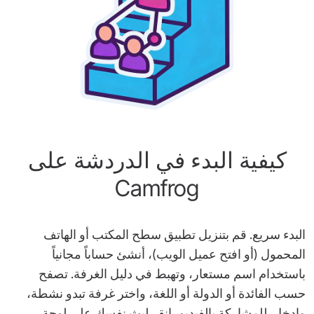
كيفية البدء في الدردشة على
Camfrog
البدء سريع. قم بتنزيل تطبيق سطح المكتب أو الهاتف
المحمول (أو افتح عميل الويب)، أنشئ حساباً مجانياً
باستخدام اسم مستعار، وتهبط في دليل الغرفة. تصفح
حسب الفائدة أو الدولة أو اللغة، واختر غرفة تبدو نشطة،
وادخل. للمشاركة بالفيديو، انقر لبث نفسك على لوحة