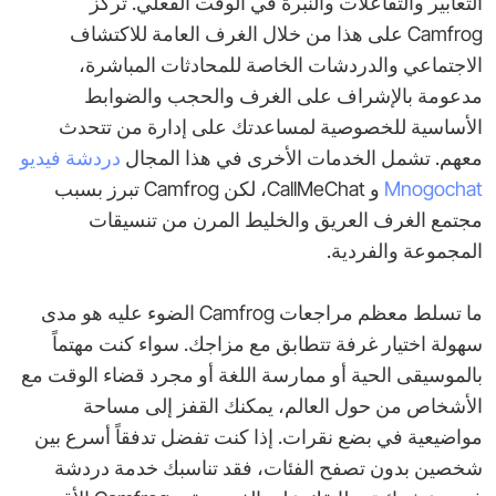
التعابير والتفاعلات والنبرة في الوقت الفعلي. تركز
Camfrog على هذا من خلال الغرف العامة للاكتشاف
الاجتماعي والدردشات الخاصة للمحادثات المباشرة،
مدعومة بالإشراف على الغرف والحجب والضوابط
الأساسية للخصوصية لمساعدتك على إدارة من تتحدث
معهم. تشمل الخدمات الأخرى في هذا المجال
دردشة فيديو
Mnogochat
و CallMeChat، لكن Camfrog تبرز بسبب
مجتمع الغرف العريق والخليط المرن من تنسيقات
المجموعة والفردية.
ما تسلط معظم مراجعات Camfrog الضوء عليه هو مدى
سهولة اختيار غرفة تتطابق مع مزاجك. سواء كنت مهتماً
بالموسيقى الحية أو ممارسة اللغة أو مجرد قضاء الوقت مع
الأشخاص من حول العالم، يمكنك القفز إلى مساحة
مواضيعية في بضع نقرات. إذا كنت تفضل تدفقاً أسرع بين
شخصين بدون تصفح الفئات، فقد تناسبك خدمة دردشة