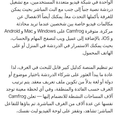
الواحدة في شبكة فيديو متعددة المستخدمين، مع تشغيل
دردشة نصية جنباً إلى جنب مع البث المباشر بحيث يمكن
للغرفة بأكملها التحدث معاً. يمكنك أيضاً الانفصال عن
مكالمات فيديو خاصة بين شخصين عندما تريد محادثة
مركزة. متوفرة Camfrog على Windows و Mac و Android
و iOS، بالإضافة إلى عميل ويب لتصفح المهام والحساب،
بحيث يمكنك الاستمرار في الدردشة في المنزل أو على
الهاتف المحمول.
تم تنظيم المنصة كدليل كبير قابل للبحث في الغرف، لذا
عادة ما يبدأ العثور على شركاء الدردشة باختيار موضوع أو
دولة أو لغة بدلاً من تكوين ملف تعريف معقد. يتم ترتيب
الغرف حسب الفائدة والمنطقة، وفي أي لحظة معينة توجد
آلاف المساحات النشطة للانضمام إليها — تعلن Camfrog
نفسها عن عدة آلاف من الغرف المباشرة. تم بناؤها للتفاعل
المباشر: تشاهد، وتقفز على لوحة الفيديو لبث نفسك،