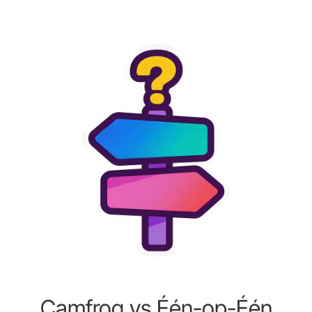
Camfrog vs Één-op-Één