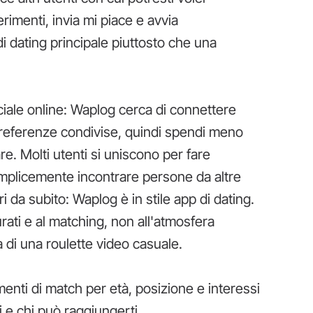
erimenti, invia mi piace e avvia
 dating principale piuttosto che una
ciale online: Waplog cerca di connettere
preferenze condivise, quindi spendi meno
e. Molti utenti si uniscono per fare
mplicemente incontrare persone da altre
i da subito: Waplog è in stile app di dating.
urati e al matching, non all'atmosfera
i una roulette video casuale.
menti di match per età, posizione e interessi
di e chi può raggiungerti