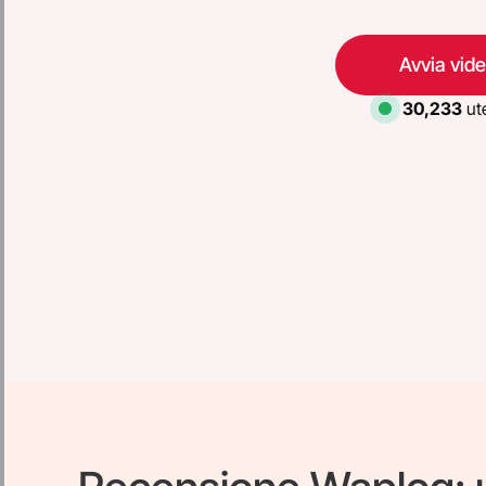
Avvia vid
30,233
ute