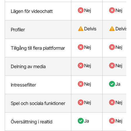
Nej
Nej
Lägen för videochatt
Delvis
Delvis
Profiler
Nej
Nej
Tillgång till flera plattformar
Nej
Nej
Delning av media
Nej
Ja
Intressefilter
Nej
Nej
Spel och sociala funktioner
Ja
Nej
Översättning i realtid