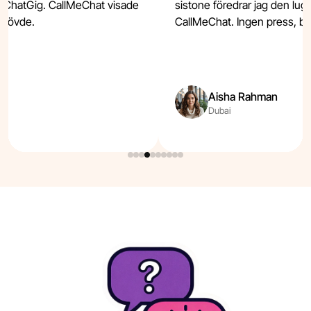
nt ChatGig. CallMeChat visade
sistone föredrar jag den lug
behövde.
CallMeChat. Ingen press, bar
Aisha Rahman
Dubai