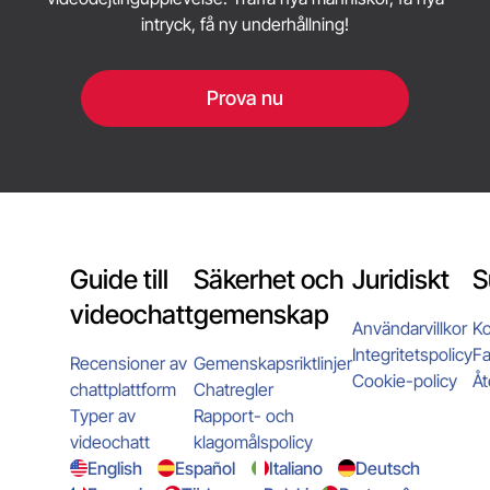
intryck, få ny underhållning!
Prova nu
Guide till
Säkerhet och
Juridiskt
S
videochatt
gemenskap
Användarvillkor
Ko
Integritetspolicy
Fa
Recensioner av
Gemenskapsriktlinjer
Cookie-policy
Åt
chattplattform
Chatregler
Typer av
Rapport- och
videochatt
klagomålspolicy
English
Español
Italiano
Deutsch