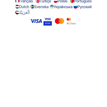
Français
Türkçe
Polski
Português
Dutch
Svenska
Українська
Русский
اَلْعَرَبِيَّةُ