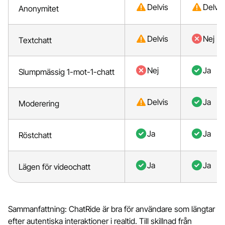
Delvis
Delvis
Anonymitet
Delvis
Nej
Textchatt
Nej
Ja
Slumpmässig 1-mot-1-chatt
Delvis
Ja
Moderering
Ja
Ja
Röstchatt
Ja
Ja
Lägen för videochatt
Sammanfattning: ChatRide är bra för användare som längtar
efter autentiska interaktioner i realtid. Till skillnad från