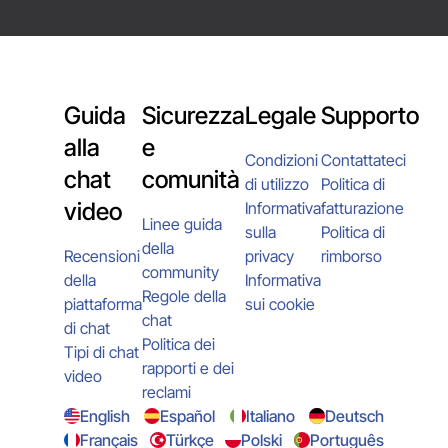
Guida
Sicurezza
Legale
Supporto
alla
e
Condizioni
Contattateci
chat
comunità
di utilizzo
Politica di
video
Informativa
fatturazione
Linee guida
sulla
Politica di
della
Recensioni
privacy
rimborso
community
della
Informativa
Regole della
piattaforma
sui cookie
chat
di chat
Politica dei
Tipi di chat
rapporti e dei
video
reclami
English
Español
Italiano
Deutsch
Français
Türkçe
Polski
Português