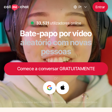
Pt
Entrar
32,594
utilizadores online
Bate-papo por vídeo
aleatório com novas
pessoas
Comece a conversar GRATUITAMENTE
or
Este site é apenas para adultos. Você deve ter 18 anos ou mais para continuar.