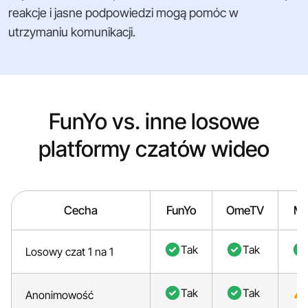
reakcje i jasne podpowiedzi mogą pomóc w
utrzymaniu komunikacji.
FunYo vs. inne losowe
platformy czatów wideo
Cecha
FunYo
OmeTV
Mo
Tak
Tak
Losowy czat 1 na 1
Tak
Tak
Anonimowość