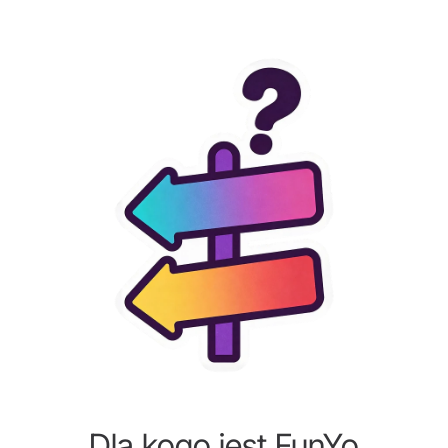
Dla kogo jest FunYo