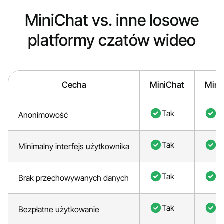
MiniChat vs. inne losowe
platformy czatów wideo
Cecha
MiniChat
Mira
Tak
T
Anonimowość
Tak
T
Minimalny interfejs użytkownika
Tak
T
Brak przechowywanych danych
Tak
T
Bezpłatne użytkowanie