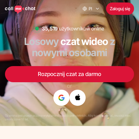
Pl
Zaloguj się
35,185
użytkowników online
Losowy
czat wideo
z
nowymi osobami
Rozpocznij czat za darmo
or
Ta strona jest przeznaczona wyłącznie dla osób pełnoletnich. Aby kontynuować, musisz mieć
ukończone 18 lat.