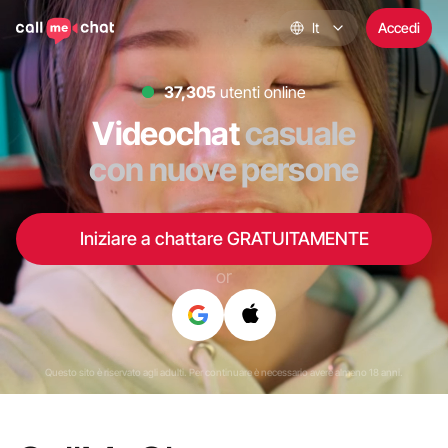
It
Accedi
36,993
utenti online
Videochat
casuale
con nuove persone
Iniziare a chattare GRATUITAMENTE
or
Questo sito è riservato agli adulti. Per continuare è necessario avere almeno 18 anni.