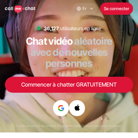
Fr
Se connecter
35,861
utilisateurs en ligne
Chat vidéo
aléatoire
avec de nouvelles
personnes
Commencer à chatter GRATUITEMENT
or
Ce site est réservé aux adultes. Vous devez avoir 18 ans ou plus pour continuer.