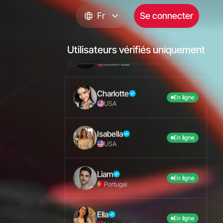
Fr
Se connecter
Charlotte
En ligne
USA
Utilisateurs vérifiés uniquement
Isabella
En ligne
USA
Liam
En ligne
Portugal
Ella
En ligne
Netherlands
Mia
En ligne
USA