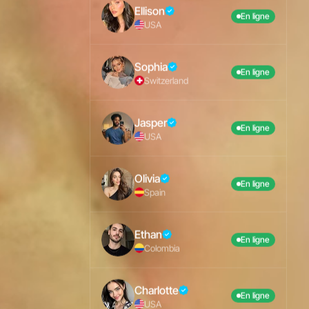
Jasper
En ligne
USA
Olivia
En ligne
Spain
Ethan
En ligne
Colombia
Charlotte
En ligne
USA
Isabella
En ligne
USA
Liam