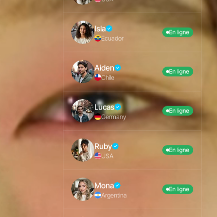
Aiden
En ligne
Chile
Lucas
En ligne
Germany
Ruby
En ligne
USA
Mona
En ligne
Argentina
Ellison
En ligne
USA
Sophia
En ligne
Switzerland