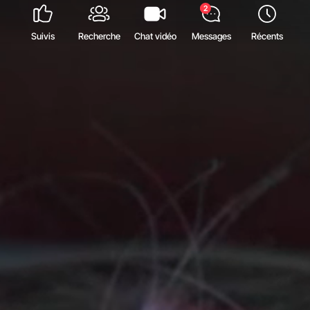
2
Suivis
Recherche
Chat vidéo
Messages
Récents