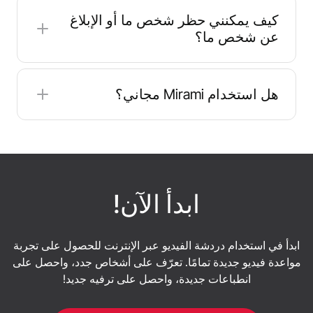
المزيفة إلى نظام المطابقة.
الواجهة. اعتمادًا على منطقتك وجهازك، قد ترى أيضًا
كيف يمكنني حظر شخص ما أو الإبلاغ
مرشحات اللغة وأدوات الترجمة لدعم التواصل الخالي
عن شخص ما؟
من العوائق مع مجتمع عالمي من المستخدمين عبر
الإنترنت.
إذا انتهك أحد شركاء الدردشة القواعد، استخدم خيارات
الإبلاغ أو الحظر في الدردشة في ميرامي عند توفرها،
هل استخدام Mirami مجاني؟
أو اتصل بفريق دعم المنصة. قدم وصفًا واضحًا لما
حدث حتى يتمكن المشرفون من مراجعة الحالة
يتضمن Mirami وصولاً مجانيًا إلى الوظائف الأساسية
والمساعدة في منع المزيد من الاتصال غير المرغوب
لبدء محادثات فيديو عشوائية. يتم دفع ميزات Premium
فيه.
الاختيارية وتركز عادةً على المزيد من التحكم في
المطابقة والفلاتر الإضافية والأدوات المخصصة التي
يمكن أن تحسن تجربة المستخدم بشكل عام.
ابدأ الآن!
ابدأ في استخدام دردشة الفيديو عبر الإنترنت للحصول على تجربة
مواعدة فيديو جديدة تمامًا. تعرّف على أشخاص جدد، واحصل على
انطباعات جديدة، واحصل على ترفيه جديد!