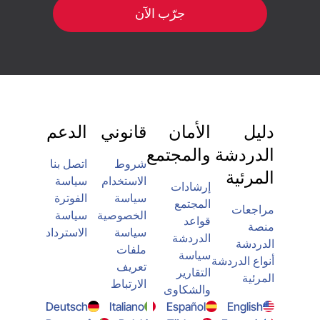
جرّب الآن
دليل
الأمان
قانوني
الدعم
الدردشة
والمجتمع
شروط
اتصل بنا
المرئية
الاستخدام
سياسة
إرشادات
سياسة
الفوترة
المجتمع
مراجعات
الخصوصية
سياسة
قواعد
منصة
سياسة
الاسترداد
الدردشة
الدردشة
ملفات
سياسة
أنواع الدردشة
تعريف
التقارير
المرئية
الارتباط
والشكاوى
Deutsch
Italiano
Español
English