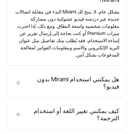
بشكل عام، لا. يتيح لك Mirami البدء في مقابلة اتصالات
جديدة عبر دردشة فيديو عشوائية دون مشاركة
معلومات شخصية واسعة النطاق. ومع ذلك، إذا اخترت
ميزات Premium أو كنت بحاجة إلى إرسال تقرير عن
إساءة الاستخدام، فقد يُطلب منك تفاصيل مثل عنوان
البريد الإلكتروني والاسم ومعلومات الفواتير لمعالجة
المدفوعات بشكل آمن.
هل يمكنني استخدام Mirami بدون
فيديو؟
عادة، لا. Mirami هي خدمة دردشة فيديو مبنية على
المحادثات المباشرة عبر كاميرا الويب، لذا فإن الوصول
كيف يمكنني تغيير اللغة أو استخدام
إلى الكاميرا مطلوب لبدء المطابقة مع شركاء
الترجمة؟
الدردشة. يساعد ذلك على إبقاء التفاعلات أكثر
مصداقية ويقلل من احتمالية انضمام الحسابات الآلية أو
على Mirami، ابحث عن إعدادات اللغة في أعلى يمين