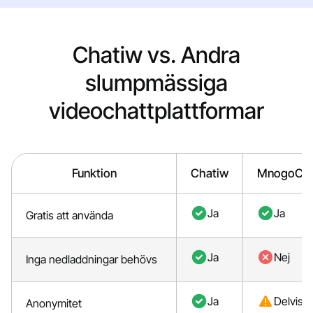
Chatiw vs. Andra
slumpmässiga
videochattplattformar
Funktion
Chatiw
MnogoCh
Ja
Ja
Gratis att använda
Ja
Nej
Inga nedladdningar behövs
Ja
Delvis
Anonymitet