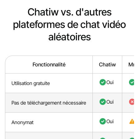
Chatiw vs. d'autres
plateformes de chat vidéo
aléatoires
Fonctionnalité
Chatiw
Mno
Oui
O
Utilisation gratuite
Oui
N
Pas de téléchargement nécessaire
Oui
P
Anonymat