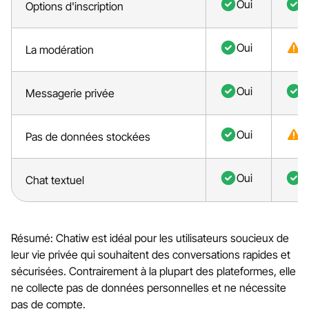
Oui
O
Options d'inscription
Oui
P
La modération
Oui
O
Messagerie privée
Oui
P
Pas de données stockées
Oui
O
Chat textuel
Résumé: Chatiw est idéal pour les utilisateurs soucieux de
leur vie privée qui souhaitent des conversations rapides et
sécurisées. Contrairement à la plupart des plateformes, elle
ne collecte pas de données personnelles et ne nécessite
pas de compte.