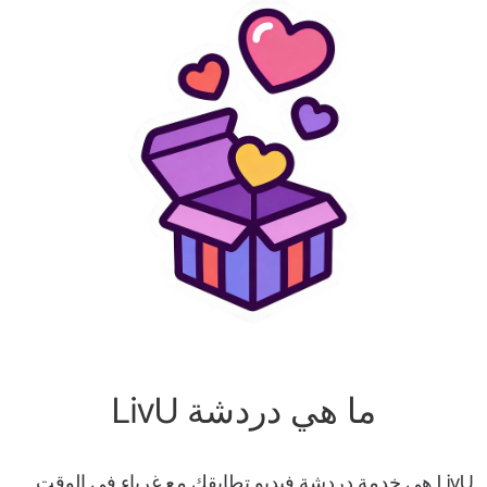
ما هي دردشة LivU
LivU هي خدمة دردشة فيديو تطابقك مع غرباء في الوقت