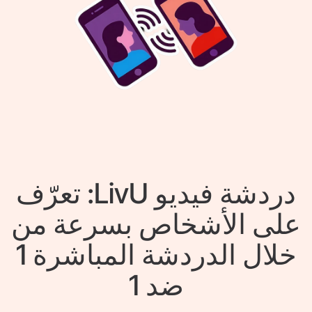
دردشة فيديو LivU: تعرّف
على الأشخاص بسرعة من
خلال الدردشة المباشرة 1
ضد 1