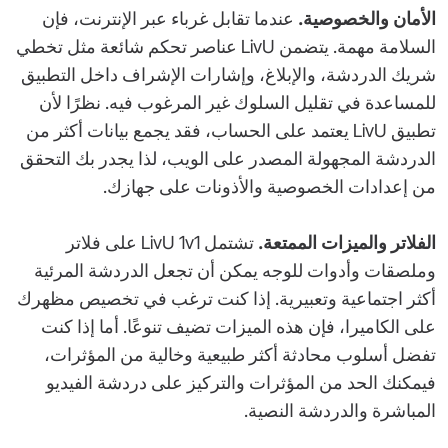
الأمان والخصوصية.
عندما تقابل غرباء عبر الإنترنت، فإن
السلامة مهمة. يتضمن LivU عناصر تحكم شائعة مثل تخطي
شريك الدردشة، والإبلاغ، وإشارات الإشراف داخل التطبيق
للمساعدة في تقليل السلوك غير المرغوب فيه. نظرًا لأن
تطبيق LivU يعتمد على الحساب، فقد يجمع بيانات أكثر من
الدردشة المجهولة المصدر على الويب، لذا يجدر بك التحقق
من إعدادات الخصوصية والأذونات على جهازك.
الفلاتر والميزات الممتعة.
تشتمل LivU 1v1 على فلاتر
وملصقات وأدوات للوجه يمكن أن تجعل الدردشة المرئية
أكثر اجتماعية وتعبيرية. إذا كنت ترغب في تخصيص مظهرك
على الكاميرا، فإن هذه الميزات تضيف تنوعًا. أما إذا كنت
تفضل أسلوب محادثة أكثر طبيعية وخالية من المؤثرات،
فيمكنك الحد من المؤثرات والتركيز على دردشة الفيديو
المباشرة والدردشة النصية.