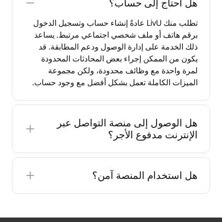
هل أحتاج إلى حساب؟
تطلب منك LivU عادةً إنشاء حساب وتسجيل الدخول
برقم هاتف أو ملف شخصي اجتماعي مرتبط. يساعد
ذلك الخدمة على إدارة الوصول ودعم المطابقة. قد
يكون من الممكن إجراء بعض المحادثات المحدودة
لمرة واحدة مع وظائف محدودة، ولكن مجموعة
الميزات الكاملة تعمل بشكل أفضل مع وجود حساب.
هل الوصول إلى منصة التواصل عبر
الإنترنت مدفوع الأجر؟
يتضمن LivU ميزات اختيارية مدفوعة. قد تكون العملات
المعدنية مطلوبة لجلسات أطول أو لتفضيلات معينة
هل استخدام المنصة آمن؟
مثل اختيار من تريد الدردشة معه. كما أن بعض
الإضافات مثل الفلاتر المحددة (بما في ذلك خيارات
صُمم LivU بميزات الأمان التي تستخدمها منصات
تحديد الموقع الجغرافي) يمكن أن تكلفك المال. ومع
الدردشة بشكل شائع، بما في ذلك الوصول القائم على
ذلك، هناك ما يكفي من الأدوات المجانية لبدء الدردشة