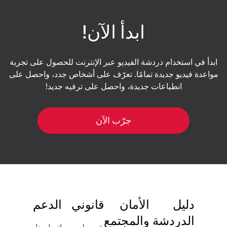
الحساب والأدوات التي تدعم الإشراف. لا يتطلب
والتعرف على المنصة.
التسجيل تفاصيل حساسة للغاية - فهو يجمع بشكل
أساسي المعلومات التي تساعد نظام المطابقة على
ابدأ الآن!
ربطك بشركاء الدردشة المناسبين. لتواصل أكثر أمانًا،
تجنب مشاركة البيانات الخاصة، واستخدم خيارات
الحظر والإبلاغ، وقم بإنهاء أي دردشة تشعر بعدم
ابدأ في استخدام دردشة الفيديو عبر الإنترنت للحصول على تجربة
الارتياح.
مواعدة فيديو جديدة تمامًا. تعرّف على أشخاص جدد، واحصل على
انطباعات جديدة، واحصل على ترفيه جديد!
جرّب الآن
دليل
الأمان
قانوني
الدعم
الدردشة
والمجتمع