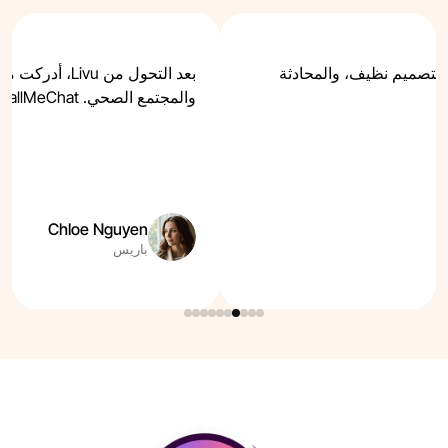
تمتع حقًا باستخدام Livu. التصميم نظيف، والمحادثة
بعد التحول من vu
والمجتمع الصحي. CallMeChat نجح في ذلك حقًا.
Chloe Nguyen
باريس