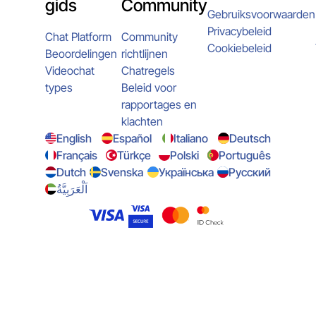
gids
Community
Gebruiksvoorwaarden
Privacybeleid
Chat Platform
Community
Cookiebeleid
Beoordelingen
richtlijnen
Videochat
Chatregels
types
Beleid voor
rapportages en
klachten
English
Español
Italiano
Deutsch
Français
Türkçe
Polski
Português
Dutch
Svenska
Українська
Русский
اَلْعَرَبِيَّةُ