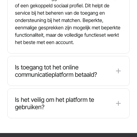
of een gekoppeld sociaal profiel. Dit helpt de
service bij het beheren van de toegang en
ondersteuning bij het matchen. Beperkte,
eenmalige gesprekken zijn mogelijk met beperkte
functionaliteit, maar de volledige functieset werkt
het beste met een account.
Is toegang tot het online
communicatieplatform betaald?
LivU bevat optionele betaalde functies. Er kunnen
munten nodig zijn voor langere sessies of voor
Is het veilig om het platform te
bepaalde voorkeuren, zoals kiezen met wie je wilt
gebruiken?
chatten. Sommige extra's zoals specifieke filters
(inclusief geolocatie-opties) kunnen ook geld
LivU is ontworpen met veiligheidsfuncties die
kosten. Dat gezegd hebbende, zijn er genoeg
gebruikelijk zijn bij chatplatforms, waaronder
gratis tools om te beginnen chatten en een
accountgebaseerde toegang en tools die