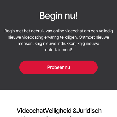
gevoel te krijgen voor het platform.
moderatie ondersteunen. Registratie vereist geen
zeer gevoelige gegevens - het verzamelt
Begin nu!
voornamelijk informatie die het matchingsysteem
helpt om je in contact te brengen met geschikte
Begin met het gebruik van online videochat om een volledig
chatpartners. Voor veiligere communicatie, vermijd
nieuwe videodating ervaring te krijgen. Ontmoet nieuwe
het delen van privégegevens, gebruik de
blokkeer- en rapporteeropties en beëindig elke
mensen, krijg nieuwe indrukken, krijg nieuwe
chat die ongemakkelijk aanvoelt.
entertainment!
Probeer nu
Videochat
Veiligheid &
Juridisch