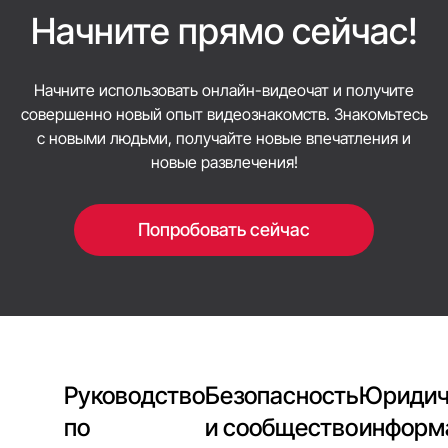
домашний адрес, номер телефона, email,
или текстовые сообщения. Тем не менее стоит
Начните прямо сейчас!
списки контактов, финансовые реквизиты или
помнить, что другой пользователь может
любую другую информацию, которую можно
сделать снимок экрана или запись, поэтому не
использовать для взлома аккаунта или
Начните использовать онлайн-видеочат и получите
делитесь важной информацией и
мошенничества.
совершенно новый опыт видеознакомств. Знакомьтесь
придерживайтесь тем, которые комфортны
с новыми людьми, получайте новые впечатления и
вам обоим.
новые развлечения!
Попробовать сейчас
Руководство
Безопасность
Юридич
по
и сообщество
информ