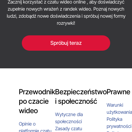
Zacznij korzystać z czatu wideo online , aby doświadczyć
poufnych informacji i trzymaj się tematów, w
zupełnie nowych wrażeń z randek wideo. Poznaj nowych
których obie strony czują się komfortowo.
ludzi, zdobądź nowe doświadczenia i spróbuj nowej formy
rozrywki!
Spróbuj teraz
Przewodnik
Bezpieczeństwo
Prawne
po czacie
i społeczność
Warunki
wideo
użytkowani
Wytyczne dla
Polityka
społeczności
Opinie o
prywatności
Zasady czatu
platformie czatu