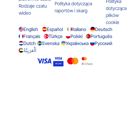
Polityka
Polityka dotycząca
Rodzaje czatu
dotycząca
raportów i skarg
wideo
plików
cookie
English
Español
Italiano
Deutsch
Français
Türkçe
Polski
Português
Dutch
Svenska
Українська
Русский
اَلْعَرَبِيَّةُ