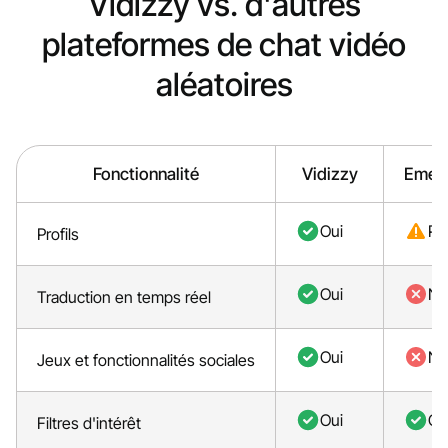
Vidizzy vs. d'autres
plateformes de chat vidéo
aléatoires
Fonctionnalité
Vidizzy
Emera
Oui
Par
Profils
Oui
No
Traduction en temps réel
Oui
No
Jeux et fonctionnalités sociales
Oui
Ou
Filtres d'intérêt