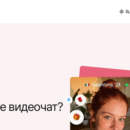
R
е видеочат?