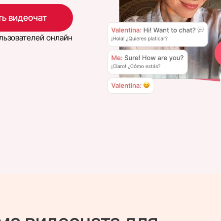
ь видеочат
льзователей онлайн