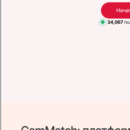
Начат
34,067
по