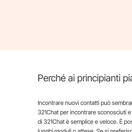
Perché ai principianti 
Incontrare nuovi contatti può sembra
321Chat per incontrare sconosciuti 
di 321Chat è semplice e veloce. È po
lunghi moduli o attese. Se si preferis