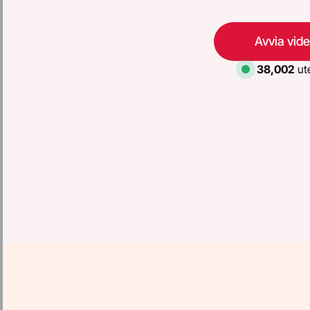
Avvia vid
38,002
ute