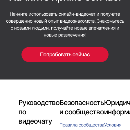
дружелюбное и комфортное общение.
Начните использовать онлайн-видеочат и получите
совершенно новый опыт видеознакомств. Знакомьтесь
с новыми людьми, получайте новые впечатления и
новые развлечения!
Попробовать сейчас
Руководство
Безопасность
Юридич
по
и сообщество
информ
видеочату
Правила сообщества
Условия