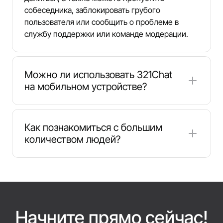
собеседника, заблокировать грубого
пользователя или сообщить о проблеме в
службу поддержки или команде модерации.
Можно ли использовать 321Chat
на мобильном устройстве?
Да. 321Chat работает на телефонах и
планшетах через браузер, быстро загружается
Как познакомиться с большим
и сохраняет основные функции чата, чтобы вы
количеством людей?
могли общаться на ходу.
Попробуйте разные чат-комнаты 321Chat,
меняйте темы и подключайтесь к разговорам
на разных языках, чтобы чаще встречать
близких по духу людей. Каждая сессия
знакомит вас с новыми пользователями, а
Начните прямо сейчас!
соблюдение правил помогает поддерживать