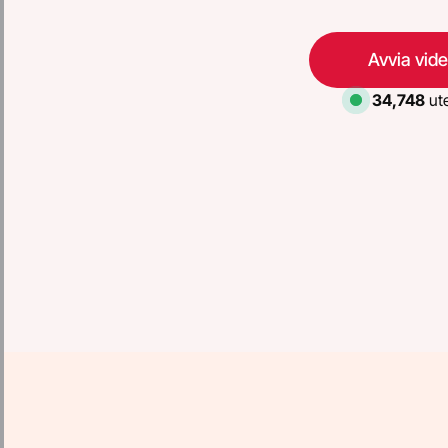
Avvia vid
34,748
ute