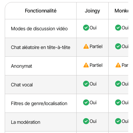
Fonctionnalité
Joingy
Monkey
Oui
Oui
Modes de discussion vidéo
Partiel
Oui
Chat aléatoire en tête-à-tête
Partiel
Partie
Anonymat
Oui
Oui
Chat vocal
Oui
Oui
Filtres de genre/localisation
Oui
Oui
La modération