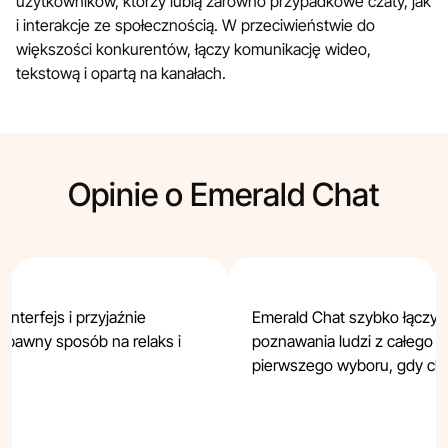
użytkowników, którzy lubią zarówno przypadkowe czaty, jak
i interakcje ze społecznością. W przeciwieństwie do
większości konkurentów, łączy komunikację wideo,
tekstową i opartą na kanałach.
Opinie o Emerald Chat
interfejs i przyjaźnie
Emerald Chat szybko łączy i
zabawny sposób na relaks i
poznawania ludzi z całego św
.
pierwszego wyboru, gdy chc