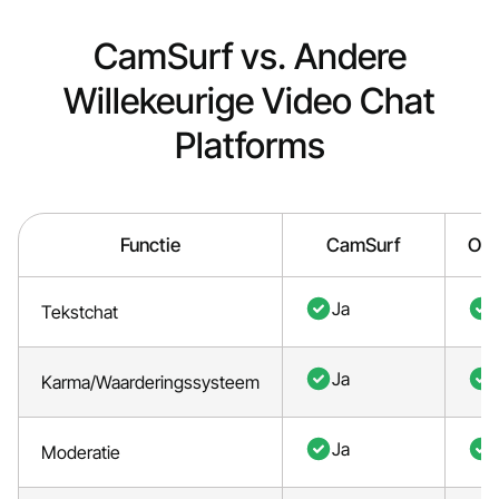
CamSurf vs. Andere
Willekeurige Video Chat
Platforms
Functie
CamSurf
Om
Ja
Tekstchat
Ja
Karma/Waarderingssysteem
Ja
Moderatie