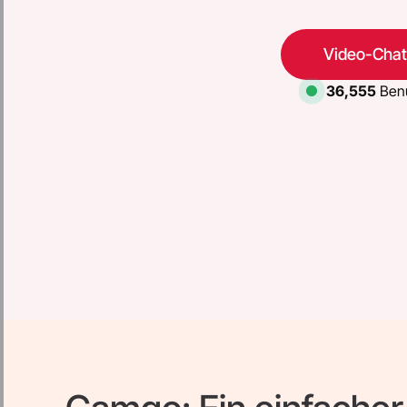
Video-Chat
36,555
Benu