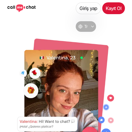
Giriş yap
Kayıt Ol
Tr