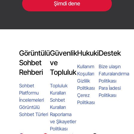
Şimdi dene
Görüntülü
Güvenlik
Hukuki
Destek
Sohbet
ve
Kullanım
Bize ulaşın
Rehberi
Topluluk
Koşulları
Faturalandırma
Gizlilik
Politikası
Sohbet
Topluluk
Politikası
Para İadesi
Platformu
Kuralları
Çerez
Politikası
İncelemeleri
Sohbet
Politikası
Görüntülü
Kuralları
Sohbet Türleri
Raporlama
ve Şikayetler
Politikası