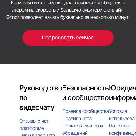
Если вам нужен сервис для знакомств и общения с
упором на скорость и большую аудиторию онлайн,
Grindr позволяет начать буквально за несколько минут.
Попробовать сейчас
Руководство
Безопасность
Юридич
по
и сообщество
информ
видеочату
Правила сообщества
Условия
Правила чата
использова
Отзывы о чат-
Политика жалоб и
Политика
платформе
обращений
конфиденци
Типы видеочата