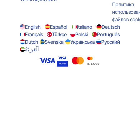
Политика
использова
файлов cook
English
Español
Italiano
Deutsch
Français
Türkçe
Polski
Português
Dutch
Svenska
Українська
Русский
اَلْعَرَبِيَّةُ