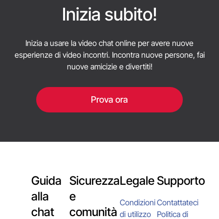
possibile segnalare l'account all'assistenza o alla
Inizia subito!
moderazione.
Inizia a usare la video chat online per avere nuove
esperienze di video incontri. Incontra nuove persone, fai
nuove amicizie e divertiti!
Prova ora
Guida
Sicurezza
Legale
Supporto
alla
e
Condizioni
Contattateci
chat
comunità
di utilizzo
Politica di