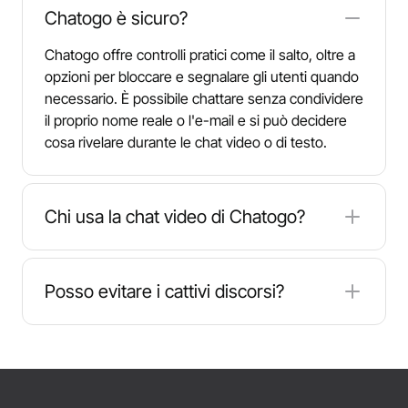
Chatogo è sicuro?
Chatogo offre controlli pratici come il salto, oltre a
opzioni per bloccare e segnalare gli utenti quando
necessario. È possibile chattare senza condividere
il proprio nome reale o l'e-mail e si può decidere
cosa rivelare durante le chat video o di testo.
Chi usa la chat video di Chatogo?
Chatogo attrae persone che desiderano
conversare in modo casuale, praticare la lingua o
Posso evitare i cattivi discorsi?
interagire rapidamente con la società. Si possono
incontrare studenti, viaggiatori, lavoratori a
Sì. È possibile saltare in qualsiasi momento, iniziare
distanza o chiunque sia alla ricerca di partner di
con la fotocamera spenta se si preferisce, e
chat amichevoli da una comunità globale.
bloccare gli utenti con un solo tocco. Se un
interlocutore si comporta in modo inappropriato, è