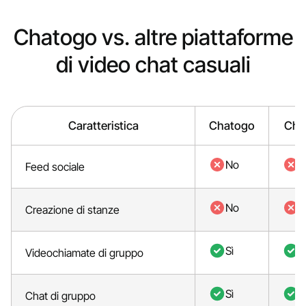
Chatogo vs. altre piattaforme
di video chat casuali
Caratteristica
Chatogo
Cha
No
N
Feed sociale
No
N
Creazione di stanze
Sì
S
Videochiamate di gruppo
Sì
S
Chat di gruppo