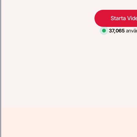
Starta Vid
37,065
använ