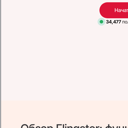
Начат
34,477
по