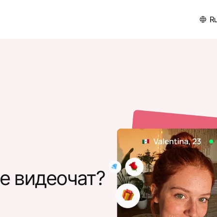
R
е видеочат?