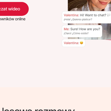
czat wideo
owników online