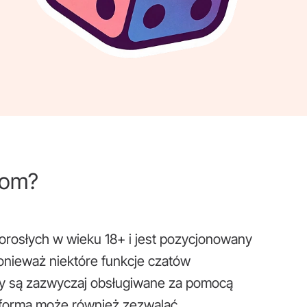
oom?
orosłych w wieku 18+ i jest pozycjonowany
Ponieważ niektóre funkcje czatów
y są zazwyczaj obsługiwane za pomocą
tforma może również zezwalać