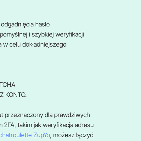
odgadnięcia hasło
omyślnej i szybkiej weryfikacji
a w celu dokładniejszego
APTCHA
RZ KONTO.
st przeznaczony dla prawdziwych
m 2FA, takim jak weryfikacja adresu
chatroulette ZupYo
, możesz łączyć