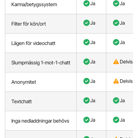
Ja
Ja
Karma/betygssystem
Ja
Ja
Filter för kön/ort
Ja
Ja
Lägen för videochatt
Ja
Delvis
Slumpmässig 1-mot-1-chatt
Ja
Delvis
Anonymitet
Ja
Ja
Textchatt
Ja
Ja
Inga nedladdningar behövs