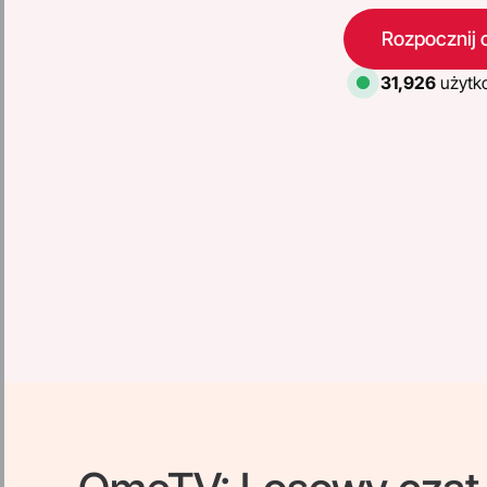
Rozpocznij 
32,875
użytk