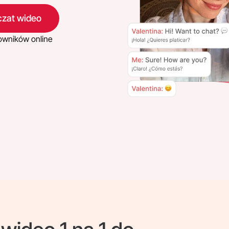
czat wideo
owników online