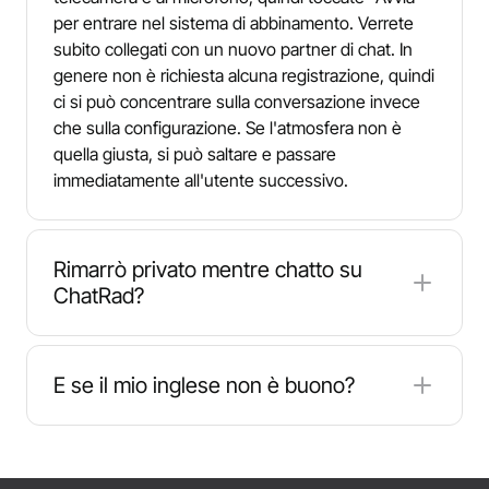
per entrare nel sistema di abbinamento. Verrete
subito collegati con un nuovo partner di chat. In
genere non è richiesta alcuna registrazione, quindi
ci si può concentrare sulla conversazione invece
che sulla configurazione. Se l'atmosfera non è
quella giusta, si può saltare e passare
immediatamente all'utente successivo.
Rimarrò privato mentre chatto su
ChatRad?
ChatRad è stato progettato per le chat anonime,
quindi la vostra identità è privata per impostazione
E se il mio inglese non è buono?
predefinita. Non è necessario condividere il
proprio nome reale, i profili sociali o i dettagli di
ChatRad può funzionare bene anche se l'inglese
contatto. Condividete solo ciò con cui vi sentite a
non è la vostra lingua principale. Se nella vostra
vostro agio e utilizzate i controlli "next/skip" per