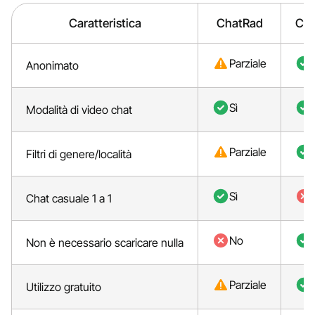
Caratteristica
ChatRad
Ch
Parziale
Anonimato
Sì
Modalità di video chat
Parziale
Filtri di genere/località
Sì
Chat casuale 1 a 1
No
Non è necessario scaricare nulla
Parziale
Utilizzo gratuito