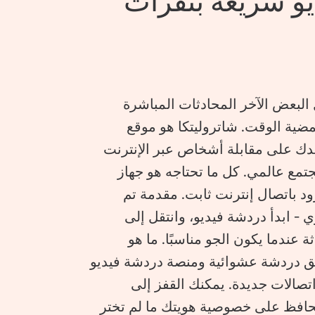
يو سريعة بنقرات
لبعض الآخر المحادثات المباشرة
ضية الوقت. شاتروليتكا هو موقع
دك على مقابلة أشخاص عبر الإنترنت
ضد 1 مع غرباء من مجتمع عالمي. كل ما تحتاجه هو جهاز
د باتصال إنترنت ثابت. مقدمة تم
اعي العفوي - ابدأ دردشة فيديو، وانتقل إلى
ة عندما يكون الجو مناسبًا. ما هو
Chatruletka Chatruletk هو تطبيق دردشة عشوائية ومنصة دردشة فيديو
صالات جديدة. يمكنك القفز إلى
تحافظ على خصوصية هويتك ما لم تختر