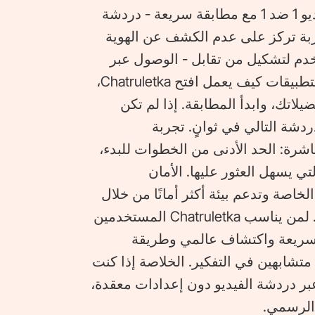
مشاركة المزيد. الميزات الرئيسية - دردشة فيديو 1 ضد 1 مع مطابقة سريعة - دردشة
ربة تركز على عدم الكشف عن الهوية
تخدم لتشكيل من تقابل - الوصول عبر
الهاتف المحمول عبر الأجهزة الشائعة ومتاجر التطبيقات كيف يعمل افتح Chatruletka،
لاتك، وابدأ المطابقة. إذا لم تكن
دشة التالي في ثوانٍ. تجربة
رة: الحد الأدنى من الخطوات للبدء،
ي يسهل العثور عليها. الأمان
Ch على المحادثات الخاصة وتدعم بيئة أكثر أمانًا من خلال
قواعد المنصة والضوابط الموجهة نحو الاعتدال. لمن يناسب Chatruletka المستخدمين
ت سريعة واكتشاف عالمي وطريقة
شابهين في التفكير. الخلاصة إذا كنت
بر دردشة الفيديو دون إعدادات معقدة،