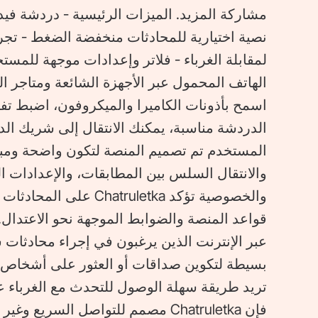
نصية اختيارية للمحادثات منخفضة الضغط - تج
لمقابلة الغرباء - فلاتر وإعدادات موجهة للمس
اسمح بأذونات الكاميرا والميكروفون، اضبط تفضي
الدردشة مناسبة، يمكنك الانتقال إلى شريك الدر
المستخدم تم تصميم المنصة لتكون واضحة ومباش
والانتقال السلس بين المطابقات، والإعدادات الت
والخصوصية تؤكد atruletka
عبر الإنترنت الذين يرغبون في إجراء محادثا
بسيطة لتكوين صداقات أو العثور على أشخاص مت
تريد طريقة سهلة الوصول للتحدث مع الغرباء ع
فإن Chatruletka مصمم للتواصل السريع وغير الرسمي.