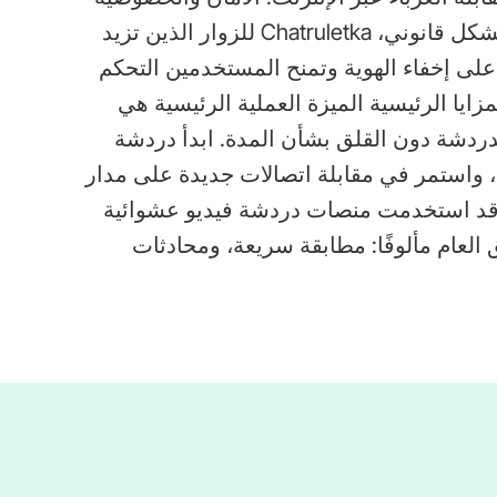
بشكل قانوني، Chatruletka للزوار الذين تزيد
خدمة أيضًا على إخفاء الهوية وتمنح المستخدمين التحكم
زايا الرئيسية الميزة العملية الرئيسية هي
لدردشة دون القلق بشأن المدة. ابدأ دردشة
ة، واستمر في مقابلة اتصالات جديدة على مدار
نت قد استخدمت منصات دردشة فيديو عشوائية
، فسيبدو التدفق العام مألوفًا: مطابقة سريعة، ومحادثات