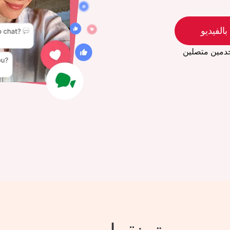
بالفيديو
دمين متصلين