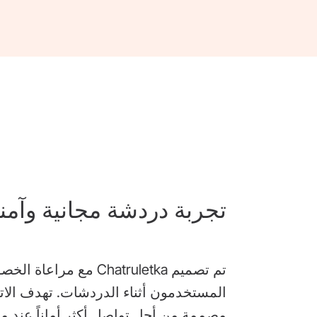
تجربة دردشة مجانية وآمن
تم تصميم Chatruletka 
المستخدمون أثناء الدردشات. تهدف الاتص
مصممة من أجل تواصل أكثر أماناً عند مقا