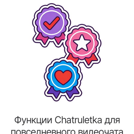
Функции Chatruletka для
повседневного видеочата