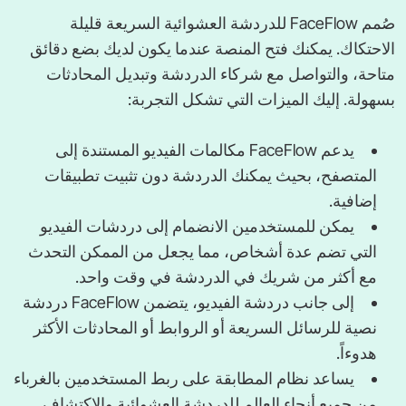
صُمم FaceFlow للدردشة العشوائية السريعة قليلة
الاحتكاك. يمكنك فتح المنصة عندما يكون لديك بضع دقائق
متاحة، والتواصل مع شركاء الدردشة وتبديل المحادثات
بسهولة. إليك الميزات التي تشكل التجربة:
يدعم FaceFlow مكالمات الفيديو المستندة إلى
المتصفح، بحيث يمكنك الدردشة دون تثبيت تطبيقات
إضافية.
يمكن للمستخدمين الانضمام إلى دردشات الفيديو
التي تضم عدة أشخاص، مما يجعل من الممكن التحدث
مع أكثر من شريك في الدردشة في وقت واحد.
إلى جانب دردشة الفيديو، يتضمن FaceFlow دردشة
نصية للرسائل السريعة أو الروابط أو المحادثات الأكثر
هدوءاً.
يساعد نظام المطابقة على ربط المستخدمين بالغرباء
من جميع أنحاء العالم للدردشة العشوائية والاكتشاف