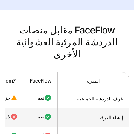
FaceFlow مقابل منصات
الدردشة المرئية العشوائية
الأخرى
الميزة
FaceFlow
Room7
نعم
جزئي
غرف الدردشة الجماعية
نعم
لا يوج
إنشاء الغرفة