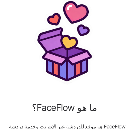
ما هو FaceFlow؟
FaceFlow هو موقع للدردشة عبر الإنترنت وخدمة دردشة