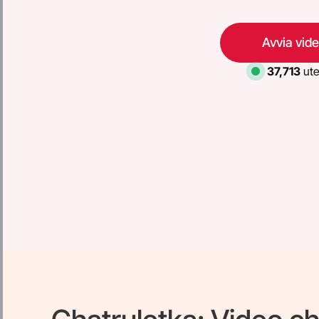
Avvia vid
37,713
ute