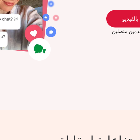
بالفيديو
دمين متصلين