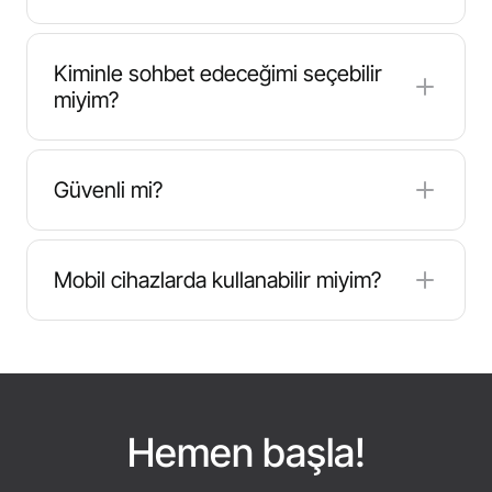
Evet, katılmak ve sohbet etmek ücretsizdir. Bazı
platformlar premium seçenekler sunar, ancak
Kiminle sohbet edeceğimi seçebilir
temel erişim her zaman mevcuttur.
miyim?
Evet, deneyiminizi özelleştirmek için cinsiyet,
bölge veya dil filtrelerini kullanabilirsiniz.
Güvenli mi?
Güvenilir platformlar moderasyon araçları ve gizlilik
koruması kullanır. CallMeChat anonim sohbet ve
Mobil cihazlarda kullanabilir miyim?
sıfır veri depolama sağlar.
Kesinlikle. Siteyi mobil tarayıcınızda veya
uygulamanızda açın ve anında sohbete başlayın.
Hemen başla!