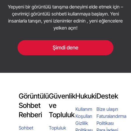
Yepyeni bir görüntülü tanışma deneyimi elde etmek için –
çevrimiçi görüntülü sohbeti kullanmaya başlayın. Yeni
insanlarla tanışın, yeni izlenimler edinin , yeni eğlencelere
yelken açın!
Şimdi dene
Görüntülü
Güvenlik
Hukuki
Destek
Sohbet
ve
Kullanım
Bize ulaşın
Rehberi
Topluluk
Koşulları
Faturalandırma
Gizlilik
Politikası
Sohbet
Topluluk
Politikası
Para İadesi