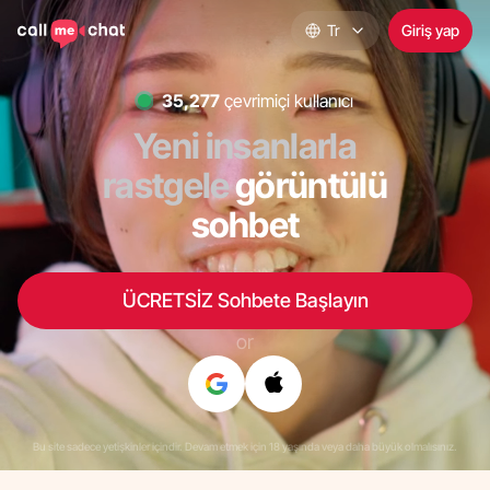
Tr
Giriş yap
35,654
çevrimiçi kullanıcı
Yeni insanlarla
rastgele
görüntülü
sohbet
ÜCRETSİZ Sohbete Başlayın
or
Bu site sadece yetişkinler içindir. Devam etmek için 18 yaşında veya daha büyük olmalısınız.