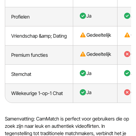
Ja
Ja
Profielen
Gedeeltelijk
Ge
Vriendschap &amp; Dating
Gedeeltelijk
G
Premium functies
Ja
Ja
Stemchat
Ja
G
Willekeurige 1-op-1 Chat
Samenvatting: CamMatch is perfect voor gebruikers die op
zoek zijn naar leuk en authentiek videoflirten. In
tegenstelling tot traditionele matchmakers, verbindt het je