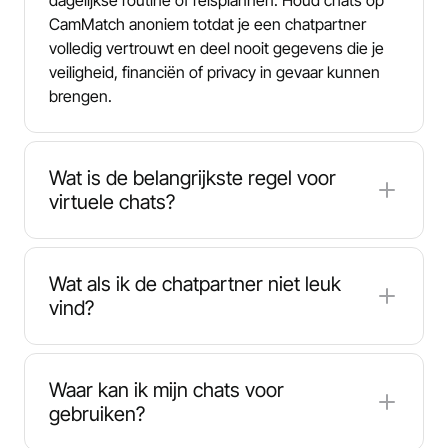
CamMatch anoniem totdat je een chatpartner
volledig vertrouwt en deel nooit gegevens die je
veiligheid, financiën of privacy in gevaar kunnen
brengen.
Wat is de belangrijkste regel voor
virtuele chats?
De basisregel op CamMatch is simpel: behandel
andere gebruikers met respect. Deze
Wat als ik de chatpartner niet leuk
videochatdienst is gebouwd voor sociale
vind?
ontdekking, het online ontmoeten van nieuwe
mensen en ontspannen 1v1-gesprekken. Een
Als je niet verder wilt gaan, hou het dan beleefd
vriendelijke toon, duidelijke grenzen en basale
en ga verder. Een snelle verontschuldiging en een
Waar kan ik mijn chats voor
beleefdheid helpen het matchingsysteem beter te
tik op "volgende" is genoeg. Vermijd onbeleefde
gebruiken?
werken en maken de wereldwijde gemeenschap
berichten, intimidatie of druk. CamMatch is
leuker voor iedereen.