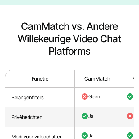
CamMatch vs. Andere
Willekeurige Video Chat
Platforms
Functie
CamMatch
Fl
Geen
Ja
Belangenfilters
Ja
G
Privéberichten
Ja
Ja
Modi voor videochatten