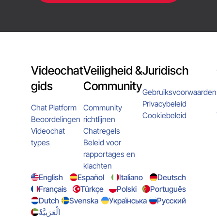
Videochat
Veiligheid &
Juridisch
gids
Community
Gebruiksvoorwaarden
Privacybeleid
Chat Platform
Community
Cookiebeleid
Beoordelingen
richtlijnen
Videochat
Chatregels
types
Beleid voor
rapportages en
klachten
English
Español
Italiano
Deutsch
Français
Türkçe
Polski
Português
Dutch
Svenska
Українська
Русский
اَلْعَرَبِيَّةُ