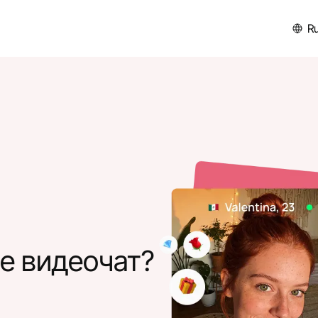
R
е видеочат?