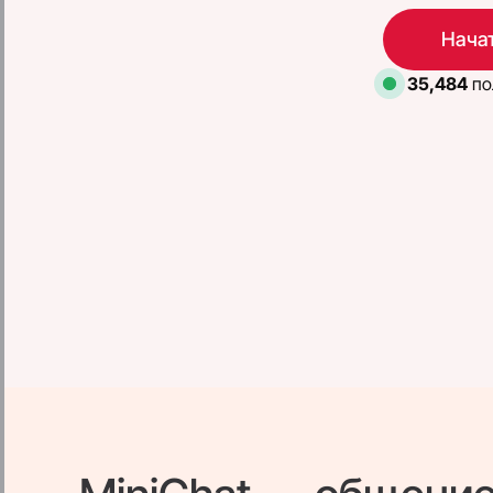
Начат
35,484
по