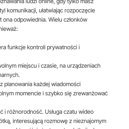
oznawania ludzi online, gdy tylko masz
yl komunikacji, ułatwiając rozpoczęcie
est ona odpowiednia. Wielu członków
nieważ:
a funkcje kontroli prywatności i
lnym miejscu i czasie, na urządzeniach
narnych.
 planowania każdej wiadomości
olnym momencie i szybko się zrewanżować
ść i różnorodność. Usługa czatu wideo
ótką, interesującą rozmowę z nieznajomym