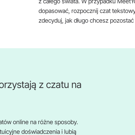
z całego świata. W przypadku MeetYou
dopasować, rozpocznij czat tekstowy
zdecyduj, jak długo chcesz pozosta
rzystają z czatu na
atów online na różne sposoby.
tuicyjne doświadczenia i lubią