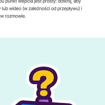
 punkt wejścia jest prosty: dotknij, aby
 lub wideo (w zależności od przepływu) i
ć w rozmowie.